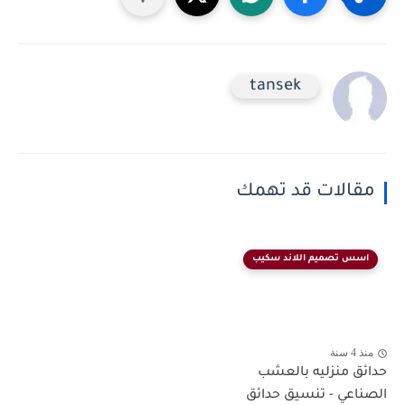
tansek
مقالات قد تهمك
اسس تصميم اللاند سكيب
منذ 4 سنة
حدائق منزليه بالعشب
الصناعي - تنسيق حدائق