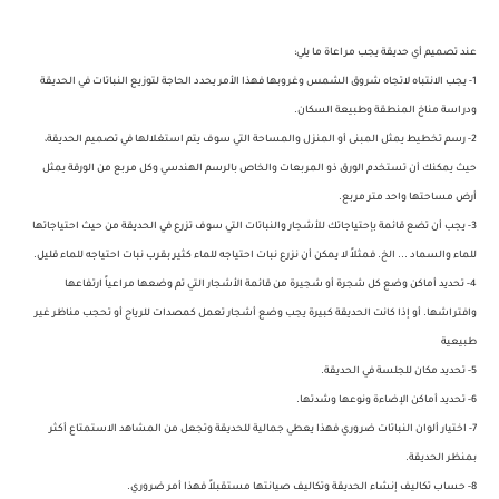
عند تصميم أي حديقة يجب مراعاة ما يلي:
1- يجب الانتباه لاتجاه شروق الشمس وغروبها فهذا الأمر يحدد الحاجة لتوزيع النباتات في الحديقة
ودراسة مناخ المنطقة وطبيعة السكان.
2- رسم تخطيط يمثل المبنى أو المنزل والمساحة التي سوف يتم استغلالها في تصميم الحديقة،
حيث يمكنك أن تستخدم الورق ذو المربعات والخاص بالرسم الهندسي وكل مربع من الورقة يمثل
أرض مساحتها واحد متر مربع.
3- يجب أن تضع قائمة بإحتياجاتك للأشجار والنباتات التي سوف تزرع في الحديقة من حيث احتياجاتها
للماء والسماد ... الخ. فمثلاً لا يمكن أن نزرع نبات احتياجه للماء كثير بقرب نبات احتياجه للماء قليل.
4- تحديد أماكن وضع كل شجرة أو شجيرة من قائمة الأشجار التي تم وضعها مراعياً ارتفاعها
وافتراشها. أو إذا كانت الحديقة كبيرة يجب وضع أشجار تعمل كمصدات للرياح أو تحجب مناظر غير
طبيعية
5- تحديد مكان للجلسة في الحديقة.
6- تحديد أماكن الإضاءة ونوعها وشدتها.
7- اختيار ألوان النباتات ضروري فهذا يعطي جمالية للحديقة وتجعل من المشاهد الاستمتاع أكثر
بمنظر الحديقة.
8- حساب تكاليف إنشاء الحديقة وتكاليف صيانتها مستقبلاً فهذا أمر ضروري.