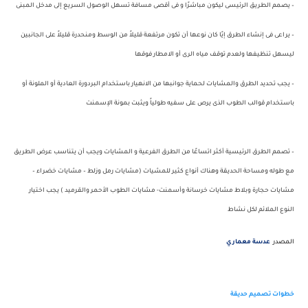
– يصمم الطريق الرئيسى ليكون مباشرًا و فى أقصى مسافة تسهل الوصول السريع إلى مدخل المبنى
– يراعى فى إنشاء الطرق إيًا كان نوعها أن تكون مرتفعة قليلاً من الوسط ومنحدرة قليلاً على الجانبين
ليسهل تنظيفها ولعدم توقف مياه الرى أو الامطار فوقها
– يجب تحديد الطرق والمشايات لحماية جوانبها من الانهيار باستخدام البردورة العادية أو الملونة أو
باستخدام قوالب الطوب الذى يرص على سفيه طولياً ويثبت بمونة الإسمنت
– تصمم الطرق الرئيسية أكثر اتساعًا من الطرق الفرعية و المشايات ويجب أن يتناسب عرض الطريق
مع طوله ومساحة الحديقة وهناك أنواع كثير للمشيات (مشايات رمل وزلط – مشايات خضراء –
مشايات حجارة وبلاط مشايات خرسانة وأسمنت- مشايات الطوب الأحمر والقرميد ) يجب اختيار
النوع الملائم لكل نشاط
المصدر
عدسة معماري
خطوات تصميم حديقة