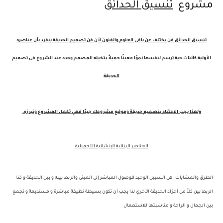
مشروع
تنسيق الحدائق
تنسيق الحدائق فن يختلف عن باقى العلوم والفنون لأن فن تصميم الحديقة ينفرد بأن عناصره
الأولية كائنات حية ترسم لنفسها نموًا معينًا جميلاً يتخيله المصمم وحده عند الشروع فى تصميم
الحديقة
ولهذا يجب الاعتناء بتصميم حديقة وموقع مشروعك جيدًا فهي تكمل المشروع وتبرزه.
العناصر البنائية الإنشائية التجميلية
الطرق والمشايات :
هى السبيل الوحيد للوصول المباشر إلى المبنى والربط بينه و بين الحديقة و كذا
الربط بين كلاً من أجزاء الحديقة الأخري لذا يجب أن تكون بسيطة نظيفة مباشرة و مستديمة و تجمع
بين الجمال و الراحة و مناسبتها للاستعمال