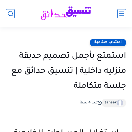
اعشاب صناعية
استمتع بأجمل تصميم حديقة
منزليه داخلية | تنسيق حدائق مع
جلسة متكاملة
tansek
منذ 4 سنة