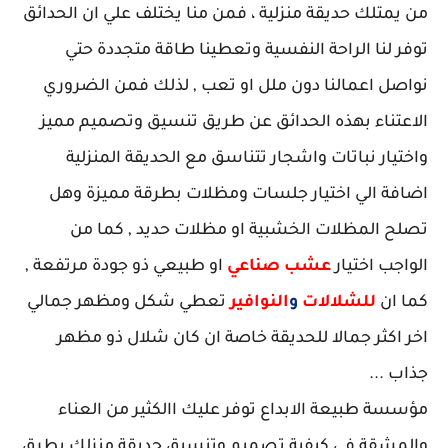
من يمتلك حديقة منزلية ، فمن منا يختلف علي ان الحدائق
توفر لنا الراحة النفسية وتعطينا طاقة متجددة حتي
نواصل اعمالنا دون ملل او تعب , لذلك فمن الضروري
الاعتناء بهذه الحدائق عن طريق تنسيق وتصميم مميز
واختيار نباتات واشجار تتناسق مع الحديقة المنزلية
اضافة الي اختيار جلسات ومظلات بطرقة مميزة وهل
تصلح المظلات الخشبية او مظلات حديد , كما من
الواجب اختيار
عشب صناعي
او طبيعي ذو جودة مرتفعة ,
كما ان
للشلالات
و
النوافير
تعطي شكل ومظهر جمالي
اخر اكثر جمالا للحديقة خاصة ان كان شلال ذو مظهر
جذاب ...
مؤسسة طبيعة الابداع توفر عليك االكثير من العناء
والمشقة في كيفية تصميم وتنسيق حديقة منزلك بطرق