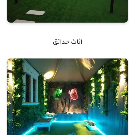
اثاث حدائق