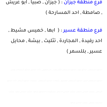
فرع منطقة جيزان
: ( جيزان , صبيا , ابو عريش
, صامطة , احد المسارحة )
فرع منطقة عسير
: ( ابها , خميس مشيط ,
احد رفيدة , المجاردة , تثليث , بيشة , محايل
عسير , بللسمر )
حدائق السلطان , حدائق نورا , حدائق السلطان الثغر بلازا , , فن المرمي , اثاث حدائق ,حدائق السلطان تويتر ,
حدائق السلطان الخبر , حدائق السلطان القصيم , شلالات حدائق السلطان , جلسات حدائق الدمام , اثاث حدائق
الرياض , عشب صناعي بالمتر , عشب صناعي الدمام , مستلزمات الحدائق ساكو , عشب صناعي ايكيا , عشب
جداريتت رخيص , عشب جداري ساكو