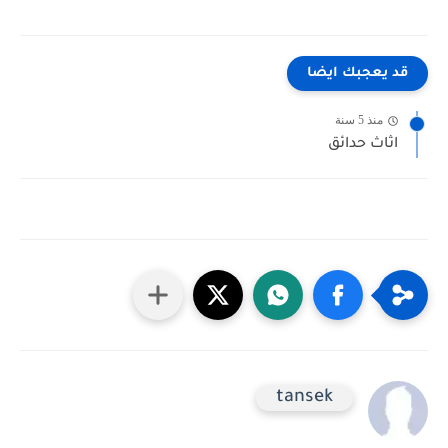
قد يعجبك ايضا
منذ 5 سنة
اثاث حدائق
tansek