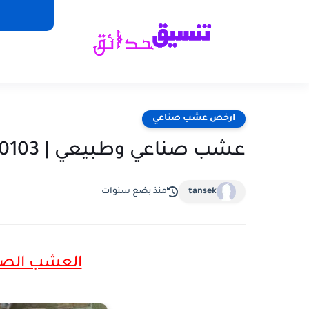
ارخص عشب صناعي
عشب صناعي وطبيعي | 0503810103- أفضل أنواع الثيل الطبيعي
tansek
منذ بضع سنوات
العشب الصنا