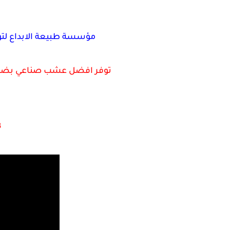
مؤسسة طبيعة الابداع لت
توفر افضل عشب صناعي بضمان 5 سنوان باسعار غير قابله ل
ت
3